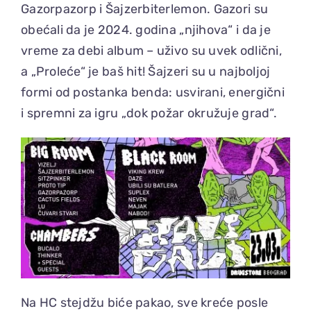
Gazorpazorp i Šajzerbiterlemon. Gazori su
obećali da je 2024. godina „njihova“ i da je
vreme za debi album – uživo su uvek odlični,
a „Proleće“ je baš hit! Šajzeri su u najboljoj
formi od postanka benda: usvirani, energični
i spremni za igru „dok požar okružuje grad“.
Na HC stejdžu biće pakao, sve kreće posle