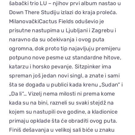
šabački trio LU – njihov prvi album nastao u
Down There Studiju izlazi do kraja proleća.
MilanovačkiCactus Fields oduševio je
prisutne nastupima u Ljubljani i Zagrebu i
naravno da su očekivanja i ovog puta
ogromna, dok proto tip najavljuju premijeru
potpuno nove pesme uz standardne hitove,
katarzu i horsko pevanje. Sitzpinker ima
spreman još jedan novi singl, a znate i sami
šta se događa u publici kada krenu „Sudan“ i
„Da li“… Vizelj nema milosti ni prema kome
kada su na bini, razneli su svaki stejdž na
kojem su nastupili ove godine, a kladionice
primaju opklade šta će obraditi ovog puta.
Finiš dešavanja u velikoj sali biće u znaku