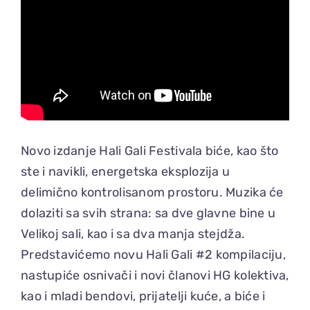
Novo izdanje Hali Gali Festivala biće, kao što
ste i navikli, energetska eksplozija u
delimično kontrolisanom prostoru. Muzika će
dolaziti sa svih strana: sa dve glavne bine u
Velikoj sali, kao i sa dva manja stejdža.
Predstavićemo novu Hali Gali #2 kompilaciju,
nastupiće osnivači i novi članovi HG kolektiva,
kao i mladi bendovi, prijatelji kuće, a biće i