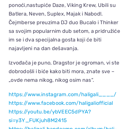
ponoći,nastupiće Daze, Viking Krew, Ubili su
Batlera, Neven, Suplex, Majak i Nabod!.
Čejmberse preuzima DJ duo Bucalo i Thinker
sa svojim popularnim dub setom, a pridružiće
im se i dva specijalna gosta koji će biti
najavljeni na dan dešavanja.
Izvođača je puno, Dragstor je ogroman, vi ste
dobrodošli i biće kako biti mora, znate sve –
„ovde nema nikog, nikog osim nas“.
https://www.instagram.com/haligali____/
https://www.facebook.com/haligaliofficial
https://youtu.be/ybVEEC5dPYA?
si=y3Y_FUKjuh8M2415