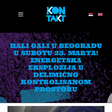
Skip
to
Toggle
content
Navigation
VESTI
HALI GALI U BEOGRADU
DELEGATI
U SUBOTU 23. MARTA!
ENERGETSKA
EKSPLOZIJA U
PROGRAM
DELIMIČNO
KONTROLISANOM
PRESS
PROSTORU
O NAMA
ELEKTROPIONIR