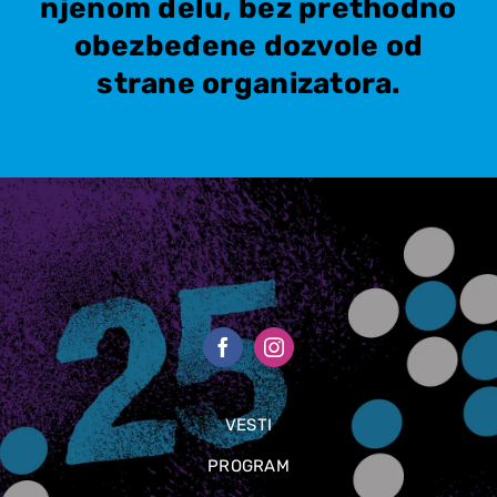
njenom delu, bez prethodno
obezbeđene dozvole od
strane organizatora.
VESTI
PROGRAM