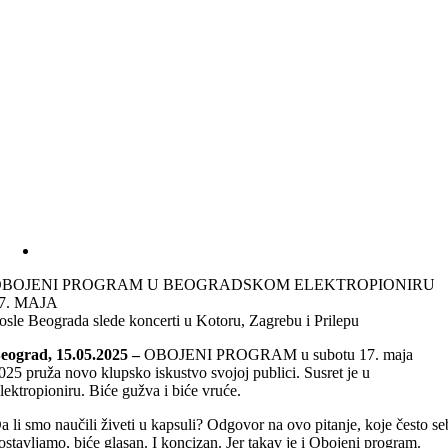
OBOJENI PROGRAM U BEOGRADSKOM ELEKTROPIONIRU
7. MAJA
osle Beograda slede koncerti u Kotoru, Zagrebu i Prilepu
eograd, 15.05.2025 –
OBOJENI PROGRAM u subotu 17. maja
025 pruža novo klupsko iskustvo svojoj publici. Susret je u
lektropioniru. Biće gužva i biće vruće.
a li smo naučili živeti u kapsuli? Odgovor na ovo pitanje, koje često se
ostavljamo, biće glasan. I koncizan. Jer takav je i Obojeni program.