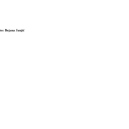
oto: Bojana Janjić