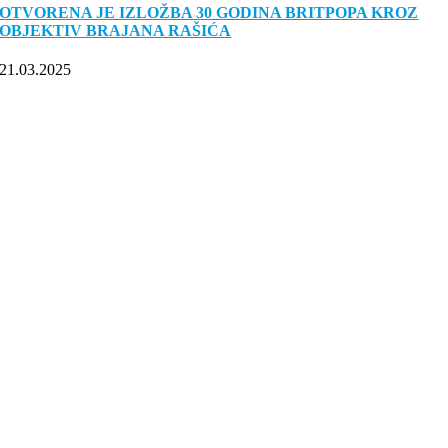
OTVORENA JE IZLOŽBA 30 GODINA BRITPOPA KROZ
OBJEKTIV BRAJANA RAŠIĆA
21.03.2025