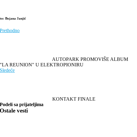
oto: Bojana Janjić
Prethodno
AUTOPARK PROMOVIŠE ALBUM
"LA REUNION" U ELEKTROPIONIRU
Sledeće
KONTAKT FINALE
Podeli sa prijateljima
Ostale vesti