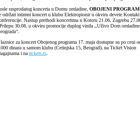
osle rasprodatog koncerta u Domu omladine,
OBOJENI PROGRAM
e održati intimni koncert u klubu Elektropionir u okviru devete Kontakt
onferencije. Nastup prethodi koncertima u Kotoru 21.06, Zagrebu 27.0
 Prilepu 30.08. u okviru promocije duplog vinila ,,Uživo Dom omladine
eograda“.
laznice za koncert Obojenog programa 17. maja dostupne su po ceni o
.000 dinara u samom klubu (Cetinjska 15, Beograd), na Ticket Vision
lagajnama i na
tickets.rs
.