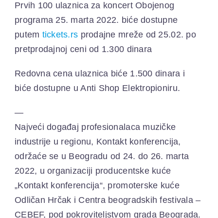
Prvih 100 ulaznica za koncert Obojenog
programa 25. marta 2022. biće dostupne
putem
tickets.rs
prodajne mreže od 25.02. po
pretprodajnoj ceni od 1.300 dinara
Redovna cena ulaznica biće 1.500 dinara i
biće dostupne u Anti Shop Elektropioniru.
—
Najveći događaj profesionalaca muzičke
industrije u regionu, Kontakt konferencija,
održaće se u Beogradu od 24. do 26. marta
2022, u organizaciji producentske kuće
„Kontakt konferencija“, promoterske kuće
Odličan Hrčak i Centra beogradskih festivala –
CEBEF, pod pokroviteljstvom grada Beograda.