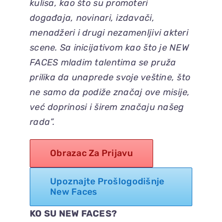
kulisa, kao što su promoteri
događaja, novinari, izdavači,
menadžeri i drugi nezamenljivi akteri
scene. Sa inicijativom kao što je NEW
FACES mladim talentima se pruža
prilika da unaprede svoje veštine, što
ne samo da podiže značaj ove misije,
već doprinosi i širem značaju našeg
rada”.
Obrazac Za Prijavu
Upoznajte Prošlogodišnje
New Faces
KO SU NEW FACES?