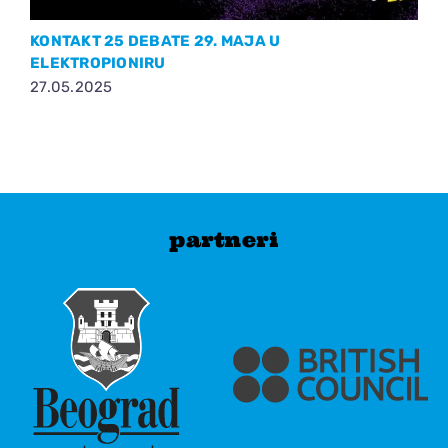
KONTAKT 25 DEBATE 29. MAJA U
K
ELEKTROPIONIRU
2
27.05.2025
partneri