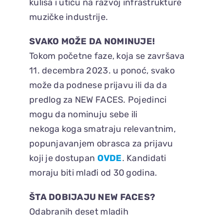
kulisa i utiču na razvoj infrastrukture
muzičke industrije.
SVAKO MOŽE DA NOMINUJE!
Tokom početne faze, koja se završava
11. decembra 2023. u ponoć, svako
može da podnese prijavu ili da da
predlog za NEW FACES. Pojedinci
mogu da nominuju sebe ili
nekoga koga smatraju relevantnim,
popunjavanjem obrasca za prijavu
koji je dostupan
OVDE
. Kandidati
moraju biti mlađi od 30 godina.
ŠTA DOBIJAJU NEW FACES?
Odabranih deset mladih