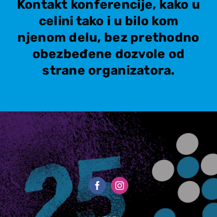
Kontakt konferencije, kako u
celini tako i u bilo kom
njenom delu, bez prethodno
obezbeđene dozvole od
strane organizatora.