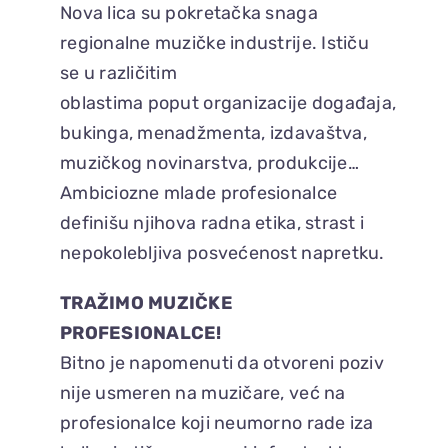
Nova lica su pokretačka snaga
regionalne muzičke industrije. Ističu
se u različitim
oblastima poput organizacije događaja,
bukinga, menadžmenta, izdavaštva,
muzičkog novinarstva, produkcije…
Ambiciozne mlade profesionalce
definišu njihova radna etika, strast i
nepokolebljiva posvećenost napretku.
TRAŽIMO MUZIČKE
PROFESIONALCE!
Bitno je napomenuti da otvoreni poziv
nije usmeren na muzičare, već na
profesionalce koji neumorno rade iza