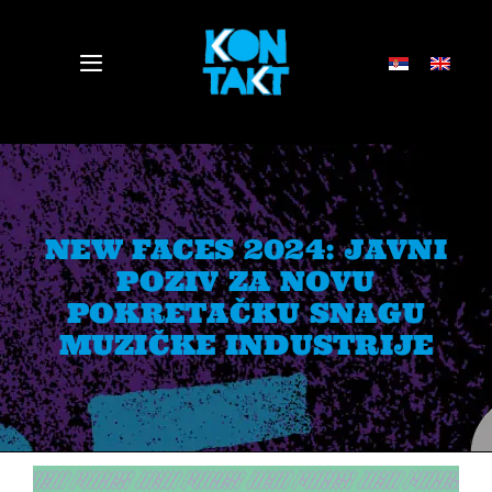
Skip
to
Toggle
content
Navigation
VESTI
DELEGATI
NEW FACES 2024: JAVNI
POZIV ZA NOVU
PROGRAM
POKRETAČKU SNAGU
MUZIČKE INDUSTRIJE
PRESS
O NAMA
ELEKTROPIONIR