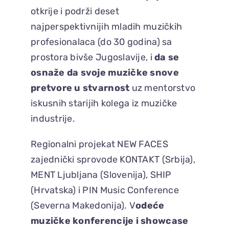
otkrije i podrži deset
najperspektivnijih mladih muzičkih
profesionalaca (do 30 godina) sa
prostora bivše Jugoslavije, i
da se
osnaže da svoje muzičke snove
pretvore u stvarnost
uz mentorstvo
iskusnih starijih kolega iz muzičke
industrije.
Regionalni projekat NEW FACES
zajednički sprovode KONTAKT (Srbija),
MENT Ljubljana (Slovenija), SHIP
(Hrvatska) i PIN Music Conference
(Severna Makedonija). V
odeće
muzičke konferencije i showcase