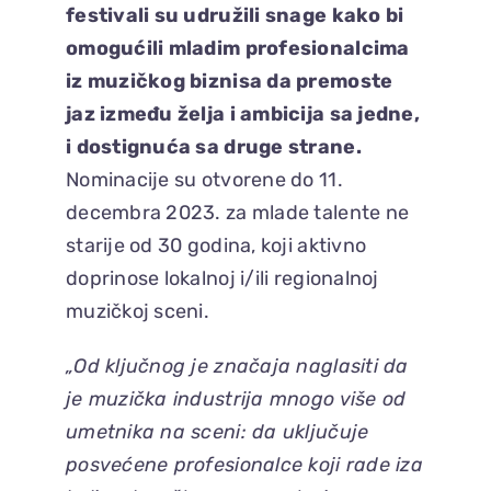
festivali su udružili snage kako bi
omogućili mladim profesionalcima
iz muzičkog biznisa da premoste
jaz između želja i ambicija sa jedne,
i dostignuća sa druge strane.
Nominacije su otvorene do 11.
decembra 2023. za mlade talente ne
starije od 30 godina, koji aktivno
doprinose lokalnoj i/ili regionalnoj
muzičkoj sceni.
„Od ključnog je značaja naglasiti da
je muzička industrija mnogo više od
umetnika na sceni: da uključuje
posvećene profesionalce koji rade iza