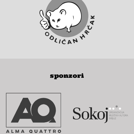
sponzori