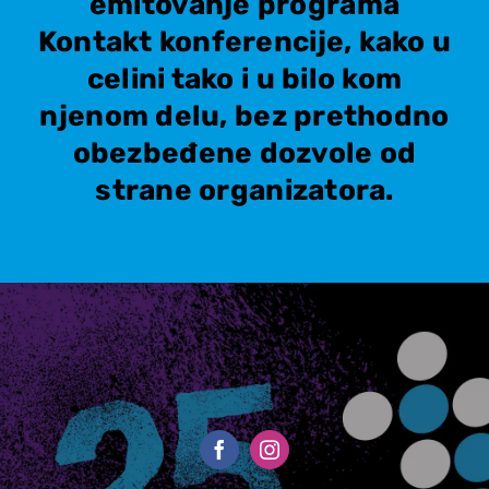
emitovanje programa
Kontakt konferencije, kako u
celini tako i u bilo kom
njenom delu, bez prethodno
obezbeđene dozvole od
strane organizatora.