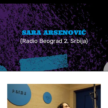
Skip
to
content
SARA ARSENOVIĆ
(Radio Beograd 2, Srbija)
View
Larger
Image