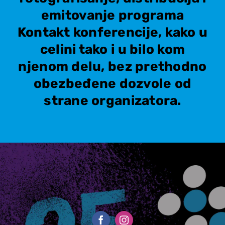
emitovanje programa
Kontakt konferencije, kako u
celini tako i u bilo kom
njenom delu, bez prethodno
obezbeđene dozvole od
strane organizatora.