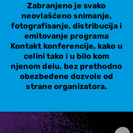
Zabranjeno je svako
neovlašćeno snimanje,
fotografisanje, distribucija i
emitovanje programa
Kontakt konferencije, kako u
celini tako i u bilo kom
njenom delu, bez prethodno
obezbeđene dozvole od
strane organizatora.