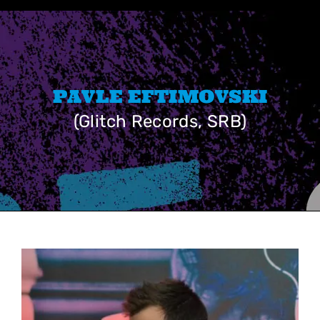
Skip
to
content
PAVLE EFTIMOVSKI
(Glitch Records, SRB)
View
Larger
Image