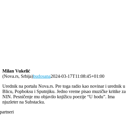
Milan Vukelić
(Nova.rs, Srbija)
budosana
2024-03-17T11:08:45+01:00
Urednik na portalu Nova.rs. Pre toga radio kao novinar i urednik u
Blicu, Popboksu i Sputnjiku. Jedno vreme pisao muzičke kritike za
NIN. Pesničenje mu objavilo knjižicu poezije “U hodu”. Ima
njuzleter na Substacku.
partneri