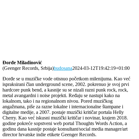
Đorđe Miladinović
(Geenger Records, Srbija)
budosana
2024-03-12T19:42:19+01:00
Đorđe se u muzičke vode otisnuo početkom milenijuma. Kao već
ispraksirani član underground scene, 2002. pokrenuo je svoj prvi
hardcore punk bend, a kasnije su se nizali razni punk rock, rock,
metal avangardni i noise projekti. Ređaju se nastupi kako na
lokalnom, tako i na regionalnom nivou. Pored muzičkog
angažmana, piše za razne lokalne i internacionalne štampane i
digitalne medije, a 2007. postaje muzički kritičar portala Helly
Cherry. Kao već iskusni muzički kritičar i novinar, krajem 2018.
godine pokreće sopstveni web portal Thoughts Words Action, a
godinu dana kasnije postaje konsultant/social media manager/art
director hrvatske indie etikete Geenger Records.