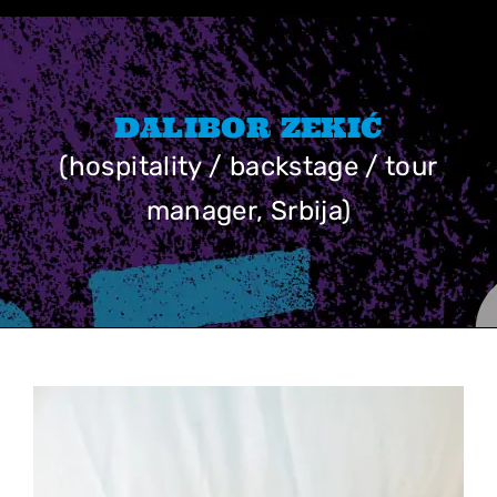
Skip
to
content
DALIBOR ZEKIĆ
(hospitality / backstage / tour
manager, Srbija)
View
Larger
Image