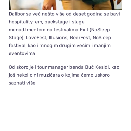
Dalibor se već nešto više od deset godina se bavi
hospitality-em, backstage i stage
menadžmentom na festivalima Exit (NoSleep
Stage), LoveFest, Illusions, BeerFest, NoSleep
festival, kao i mnogim drugim većim i manjim
eventovima.
Od skoro je i tour manager benda Buč Kesidi, kao i
još nekolicini muzičara o kojima ćemo uskoro
saznati više.