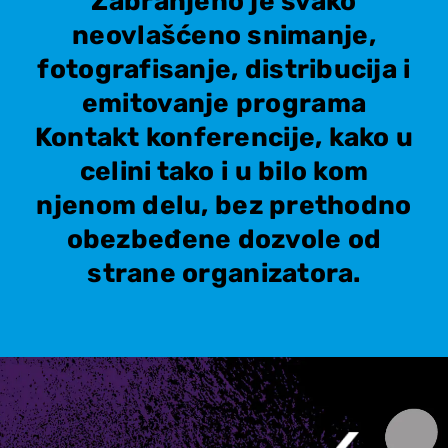
Zabranjeno je svako
neovlašćeno snimanje,
fotografisanje, distribucija i
emitovanje programa
Kontakt konferencije, kako u
celini tako i u bilo kom
njenom delu, bez prethodno
obezbeđene dozvole od
strane organizatora.