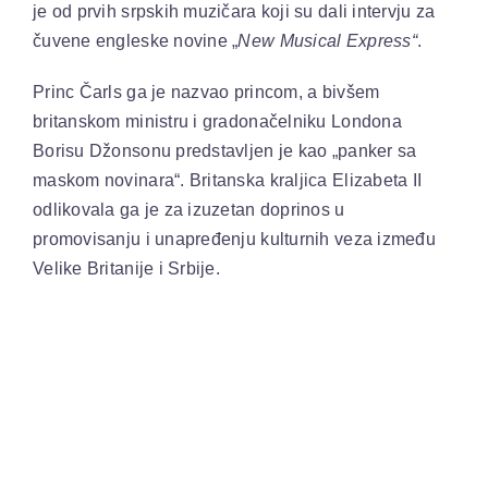
je od prvih srpskih muzičara koji su dali intervju za
čuvene engleske novine „
New Musical Express“
.
Princ Čarls ga je nazvao princom, a bivšem
britanskom ministru i gradonačelniku Londona
Borisu Džonsonu predstavljen je kao „panker sa
maskom novinara“. Britanska kraljica Elizabeta II
odlikovala ga je za izuzetan doprinos u
promovisanju i unapređenju kulturnih veza između
Velike Britanije i Srbije.