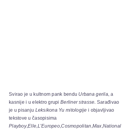
View
Larger
Image
Svirao je u kultnom pank bendu
Urbana gerila
, a
kasnije i u elektro grupi
Berliner strasse
. Sarađivao
je u pisanju
Leksikona Yu mitologije
i objavljivao
tekstove u časopisima
Playboy
,
Elle
,
L’Europeo
,
Cosmopolitan
,
Max
,
National