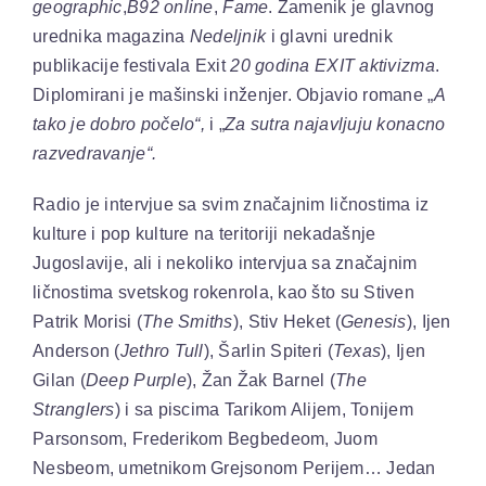
geographic
,
B92 online
,
Fame
. Zamenik je glavnog
urednika magazina
Nedeljnik
i glavni urednik
publikacije festivala Exit
20 godina EXIT aktivizma
.
Diplomirani je mašinski inženjer. Objavio romane „
A
tako je dobro počelo“,
i „
Za sutra najavljuju konacno
razvedravanje“.
Radio je intervjue sa svim značajnim ličnostima iz
kulture i pop kulture na teritoriji nekadašnje
Jugoslavije, ali i nekoliko intervjua sa značajnim
ličnostima svetskog rokenrola, kao što su Stiven
Patrik Morisi (
The Smiths
), Stiv Heket (
Genesis
), Ijen
Anderson (
Jethro Tull
), Šarlin Spiteri (
Texas
), Ijen
Gilan (
Deep Purple
), Žan Žak Barnel (
The
Stranglers
) i sa piscima Tarikom Alijem, Tonijem
Parsonsom, Frederikom Begbedeom, Juom
Nesbeom, umetnikom Grejsonom Perijem… Jedan