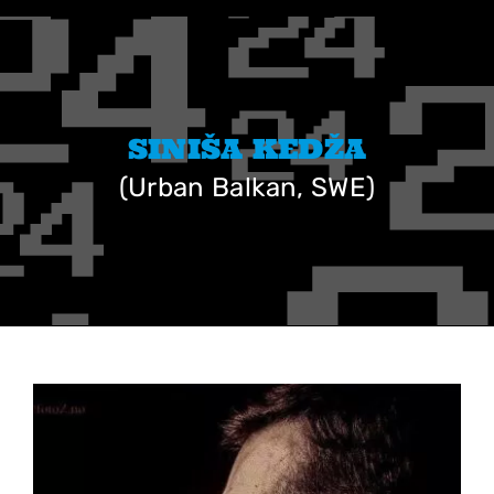
Skip
to
content
SINIŠA KEDŽA
(Urban Balkan, SWE)
View
Larger
Image