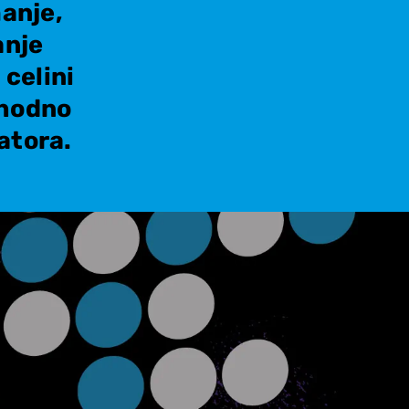
anje,
anje
celini
thodno
atora.