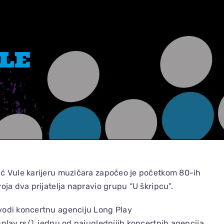
LE
ić Vule karijeru muzičara započeo je početkom 80-ih
voja dva prijatelja napravio grupu “U škripcu”.
vodi koncertnu agenciju Long Play
gplay.rs/), jednu od najuglednijih koncertnih agencija