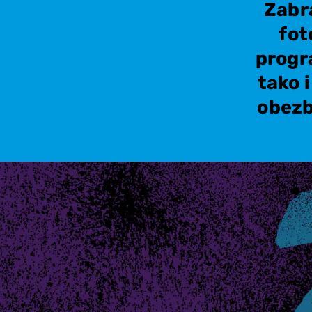
Zabr
fot
progr
tako 
obezb