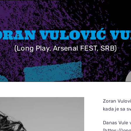
ORAN VULOVIĆ VU
(Long Play, Arsenal FEST, SRB)
Zoran Vulov
kada je sa s
Danas Vule 
(https://lon