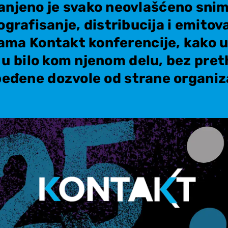
anjeno je svako neovlašćeno snim
ografisanje, distribucija i emitov
ama Kontakt konferencije, kako u 
i u bilo kom njenom delu, bez pre
eđene dozvole od strane organiz