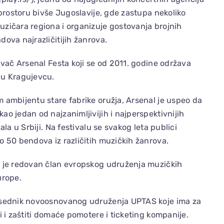
a prostoru bivše Jugoslavije, gde zastupa nekoliko
zičara regiona i organizuje gostovanja brojnih
dova najrazličitijih žanrova.
nivač Arsenal Festa koji se od 2011. godine održava
 u Kragujevcu.
 ambijentu stare fabrike oružja, Arsenal je uspeo da
ao jedan od najzanimljivijih i najperspektivnijih
vala u Srbiji. Na festivalu se svakog leta publici
o 50 bendova iz različitih muzičkih žanrova.
t je redovan član evropskog udruženja muzičkih
urope.
dsednik novoosnovanog udruženja UPTAS koje ima za
ži i zaštiti domaće pomotere i ticketing kompanije.