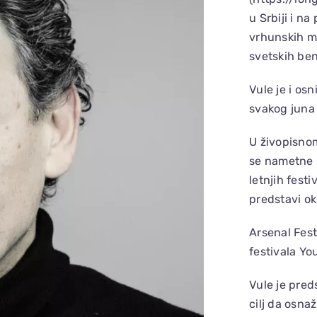
u Srbiji i n
vrhunskih mu
svetskih ben
Vule je i os
svakog juna
U živopisnom
se nametne k
letnjih festi
predstavi ok
Arsenal Fes
festivala Yo
Vule je pre
cilj da osna