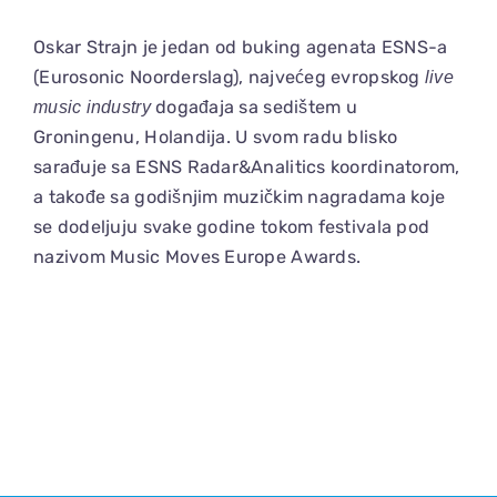
ELEKTROPIONIR
View
Oskar Strajn je jedan od buking agenata ESNS-a
(Eurosonic Noorderslag), najvećeg evropskog
live
Larger
music industry
događaja sa sedištem u
Image
Groningenu, Holandija. U svom radu blisko
sarađuje sa ESNS Radar&Analitics koordinatorom,
a takođe sa godišnjim muzičkim nagradama koje
se dodeljuju svake godine tokom festivala pod
nazivom Music Moves Europe Awards.