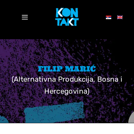
Skip
to
Toggle
content
Navigation
VESTI
DELEGATI
FILIP MARIĆ
(Alternativna Produkcija, Bosna i
PROGRAM
Hercegovina)
PRESS
O NAMA
ELEKTROPIONIR