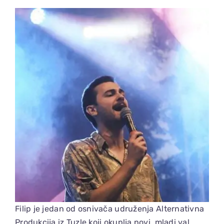
View
Larger
Image
Filip je jedan od osnivača udruženja Alternativna
Produkcija iz Tuzle koji okuplja novi, mladi val