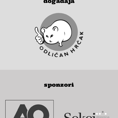
događaja
sponzori