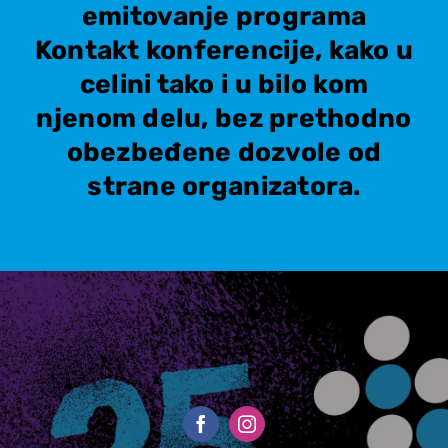
emitovanje programa
Kontakt konferencije, kako u
celini tako i u bilo kom
njenom delu, bez prethodno
obezbeđene dozvole od
strane organizatora.